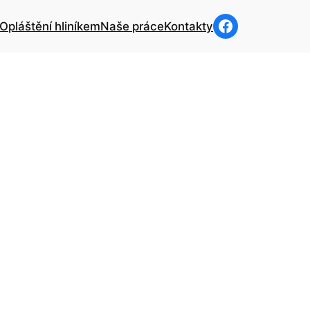
Odkaz na facebookové stránky JTJ Euroservis
Opláštění hliníkem
Naše práce
Kontakty