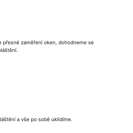
me přesné zaměření oken, dohodneme se
láštění.
štění a vše po sobě uklidíme.