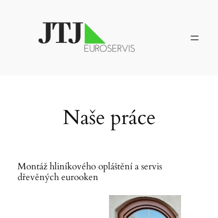
Skip
to
content
Naše práce
Montáž hliníkového opláštění a servis
dřevěných eurooken